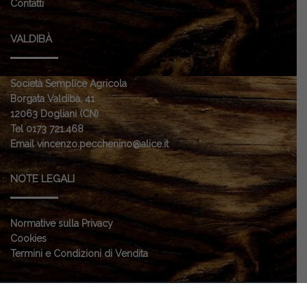
Contatti
VALDIBÀ
Società Semplice Agricola
Borgata Valdibà, 41
12063 Dogliani (CN)
Tel 0173 721.468
Email vincenzo.pecchenino@alice.it
NOTE LEGALI
Normative sulla Privacy
Cookies
Termini e Condizioni di Vendita
Copyright © 2018 by Società Agricola Valdibà | Partita IVA:
IT
02960180046
| Design by
00up