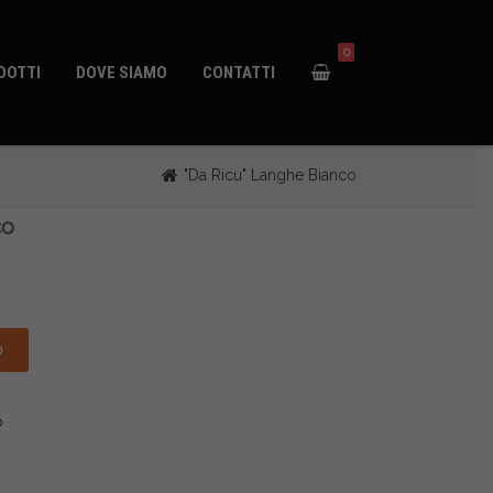
0
DOTTI
DOVE SIAMO
CONTATTI
"Da Ricu" Langhe Bianco
co
o
o