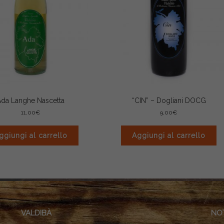
Ada Langhe Nascetta
“CIN” – Dogliani DOCG
11,00
€
9,00
€
ggiungi al carrello
Aggiungi al carrello
VALDIBÀ
NOT