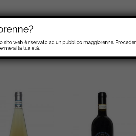
schezza in bocca,sprigiona profumi di frutta sciroppata,miele,ottimo come
orenne?
to sito web è riservato ad un pubblico maggiorenne. Procede
ermerai la tua età.