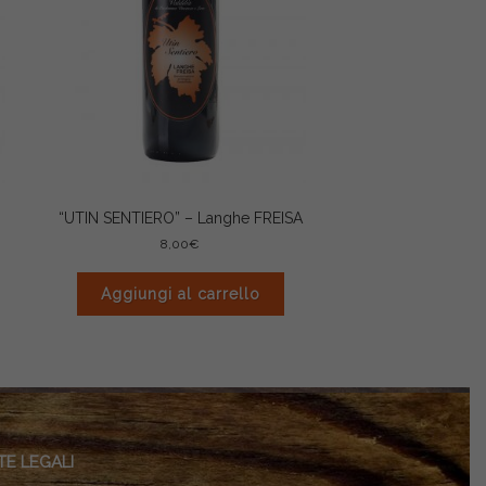
“UTIN SENTIERO” – Langhe FREISA
8,00
€
Aggiungi al carrello
E LEGALI