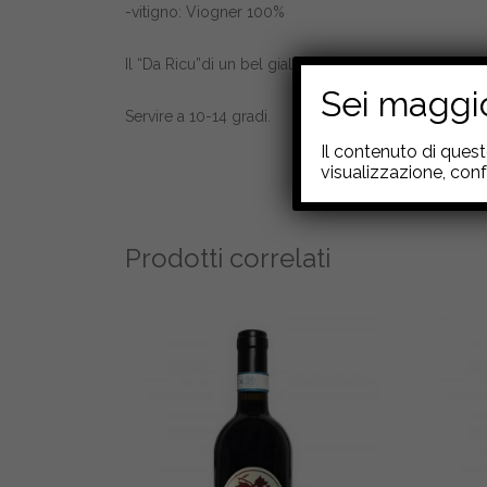
-vitigno: Viogner 100%
Il “Da Ricu”di un bel giallo paglierino,una bella fre
Sei maggi
Servire a 10-14 gradi.
Il contenuto di ques
visualizzazione, conf
Prodotti correlati