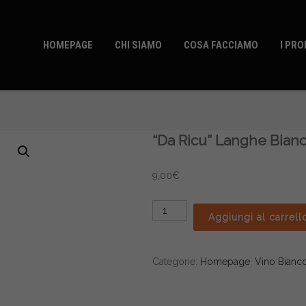
HOMEPAGE
CHI SIAMO
COSA FACCIAMO
I PRO
“Da Ricu” Langhe Bian
9,00
€
"Da
Aggiungi al carrell
Ricu"
Langhe
Bianco
Categorie:
Homepage
,
Vino Bianc
quantità