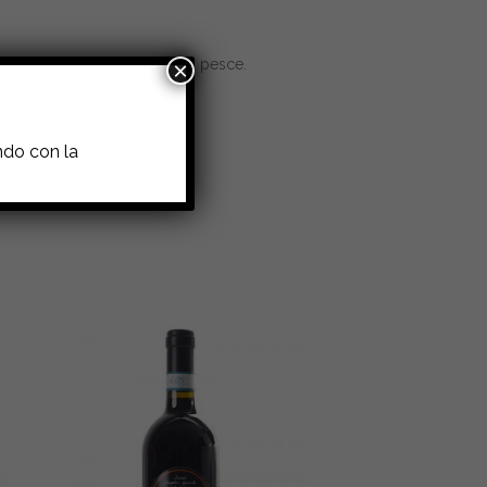
 aperitivo,risotti o piatti di pesce.
×
ndo con la