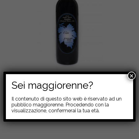
×
“CIN” – Dogliani DOCG
Sei maggiorenne?
9,00
€
Il contenuto di questo sito web è riservato ad un
Aggiungi al carrello
pubblico maggiorenne. Procedendo con la
visualizzazione, confermerai la tua età.