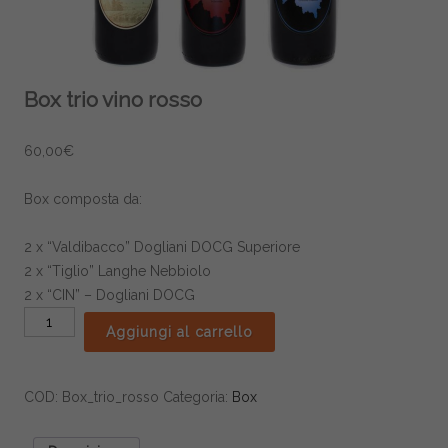
Box trio vino rosso
60,00
€
Box composta da:
2 x “Valdibacco” Dogliani DOCG Superiore
2 x “Tiglio” Langhe Nebbiolo
2 x “CIN” – Dogliani DOCG
Box
Aggiungi al carrello
trio
vino
rosso
COD:
Box_trio_rosso
Categoria:
Box
quantità