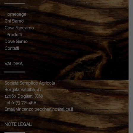
Homepage
Chi Siamo
Cosa Facciamo
I Prodotti
Dove Siamo
Contatti
VALDIBÀ
Società Semplice Agricola
Borgata Valdibà, 41
12063 Dogliani (CN)
Tel 0173 721.468
Email vincenzo.pecchenino@alice.it
NOTE LEGALI