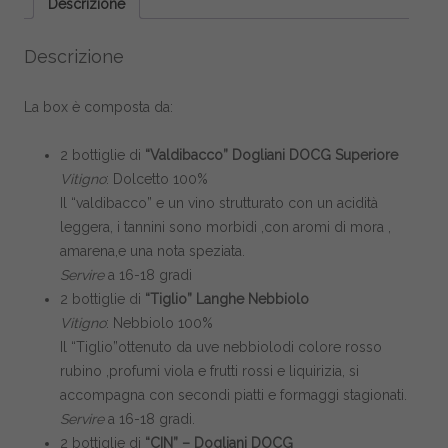
Descrizione
Descrizione
La box è composta da:
2 bottiglie di
“Valdibacco” Dogliani DOCG Superiore
Vitigno
: Dolcetto 100%
Il “valdibacco” e un vino strutturato con un acidità
leggera, i tannini sono morbidi ,con aromi di mora ,
amarena,e una nota speziata.
Servire
a 16-18 gradi
2 bottiglie di
“Tiglio” Langhe Nebbiolo
Vitigno
: Nebbiolo 100%
Il “Tiglio”ottenuto da uve nebbiolodi colore rosso
rubino ,profumi viola e frutti rossi e liquirizia, si
accompagna con secondi piatti e formaggi stagionati.
Servire
a 16-18 gradi.
2 bottiglie di
“CIN” – Dogliani DOCG