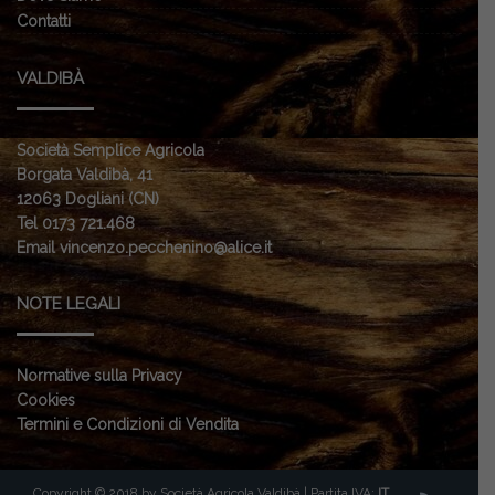
Contatti
VALDIBÀ
Società Semplice Agricola
Borgata Valdibà, 41
12063 Dogliani (CN)
Tel 0173 721.468
Email vincenzo.pecchenino@alice.it
NOTE LEGALI
Normative sulla Privacy
Cookies
Termini e Condizioni di Vendita
Copyright © 2018 by Società Agricola Valdibà | Partita IVA:
IT