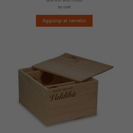
Box trio vino rosso
60,00
€
Aggiungi al carrello