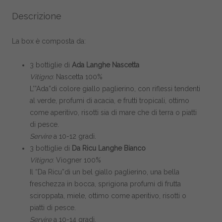
Descrizione
La box è composta da:
3 bottiglie di
A
da Langhe Nascetta
Vitigno
: Nascetta 100%
L’”Ada”di colore giallo paglierino, con riflessi tendenti
al verde, profumi di acacia, e frutti tropicali, ottimo
come aperitivo, risotti sia di mare che di terra o piatti
di pesce.
Servire
a 10-12 gradi.
3 bottiglie di
Da Ricu Langhe Bianco
Vitigno
: Viogner 100%
Il “Da Ricu”di un bel giallo paglierino, una bella
freschezza in bocca, sprigiona profumi di frutta
sciroppata, miele, ottimo come aperitivo, risotti o
piatti di pesce.
Servire
a 10-14 gradi.