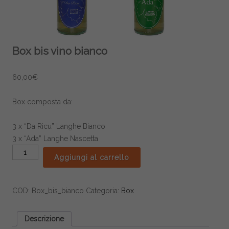
Box bis vino bianco
60,00
€
Box composta da:
3 x “Da Ricu” Langhe Bianco
3 x “Ada” Langhe Nascetta
Box
Aggiungi al carrello
bis
vino
bianco
COD:
Box_bis_bianco
Categoria:
Box
quantità
Descrizione